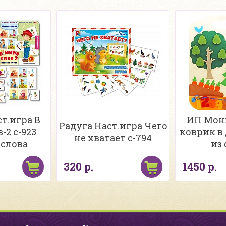
т.игра В
ИП Монж
Радуга Наст.игра Чего
-2 с-923
коврик в
не хватает с-794
слова
из
320 р.
1450 р.