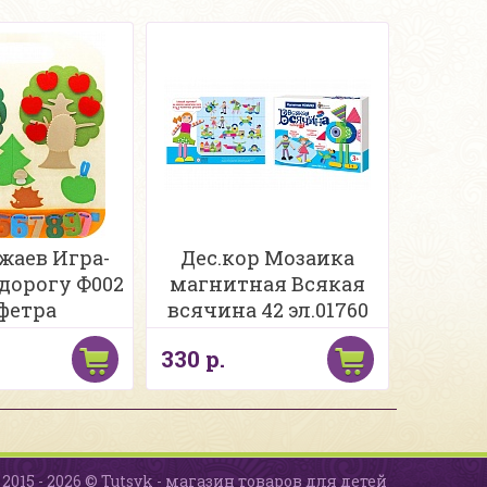
аев Игра-
Дес.кор Мозаика
 дорогу Ф002
магнитная Всякая
 фетра
всячина 42 эл.01760
330 р.
2015 - 2026 © Tutsyk - магазин товаров для детей