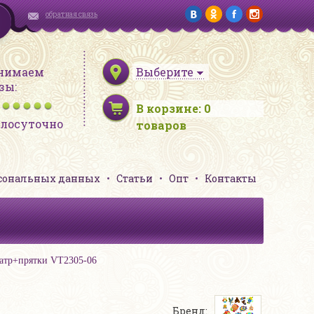
обратная связь
нимаем
Выберите
зы:
В корзине:
0
глосуточно
товаров
рсональных данных
Статьи
Опт
Контакты
еатр+прятки VT2305-06
Бренд: