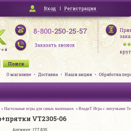
Вход
Регистрация
8-800
-250-25-57
При
зака
Заказать звонок
кру
О магазине
Доставка
Наши акции
Обработка пе
Настольные игры для самых маленьких
ВладиТ Игра с липучками Т
р+прятки VT2305-06
Артикул: 177 835