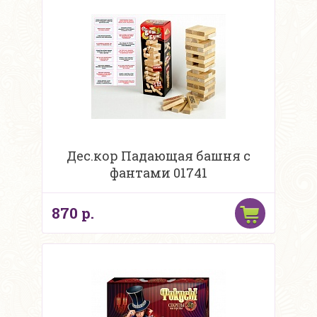
Дес.кор Падающая башня с
фантами 01741
870 р.