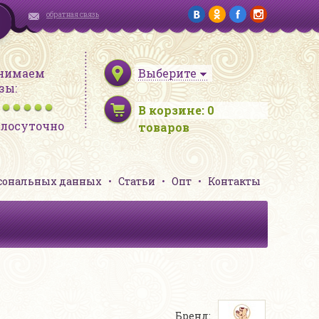
обратная связь
нимаем
Выберите
зы:
В корзине:
0
глосуточно
товаров
рсональных данных
Статьи
Опт
Контакты
Бренд: