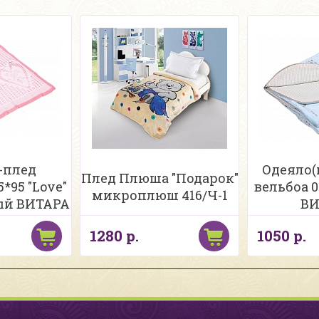
-плед
Одеяло(
Плед Плюша "Подарок"
*95 "Love"
вельбоа 
микроплюш 416/Ч-1
ый ВИТАРА
ВИ
1280 р.
1050 р.