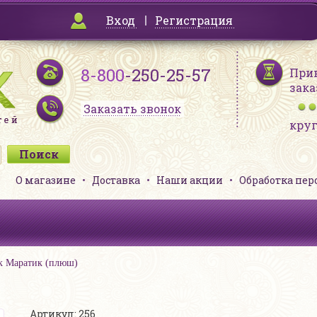
Вход
Регистрация
8-800
-250-25-57
При
зака
Заказать звонок
кру
О магазине
Доставка
Наши акции
Обработка пе
к Маратик (плюш)
Артикул: 256