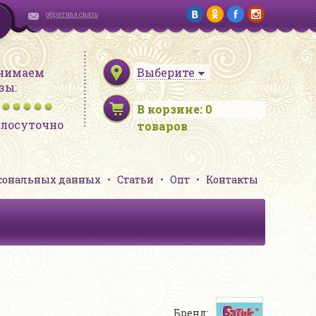
обратная связь
нимаем
Выберите
зы:
В корзине:
0
глосуточно
товаров
рсональных данных
Статьи
Опт
Контакты
Бренд: