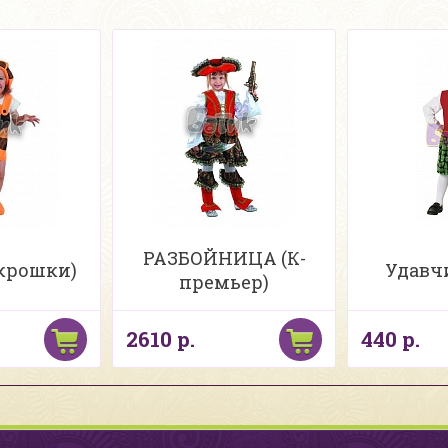
РАЗБОЙНИЦА (К-
крошки)
Удавч
премьер)
2610 р.
440 р.