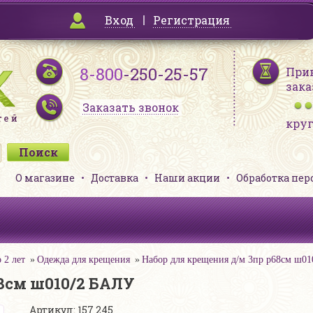
Вход
Регистрация
8-800
-250-25-57
При
зака
Заказать звонок
кру
О магазине
Доставка
Наши акции
Обработка пе
 2 лет
Одежда для крещения
Набор для крещения д/м 3пр р68см ш0
8см ш010/2 БАЛУ
Артикул: 157 245