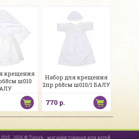
я крещения
Набор для крещения
 р68см ш010
2пр р68см ш010/1 БАЛУ
АЛУ
770 р.
2015 - 2026 © Tutsyk - магазин товаров для детей