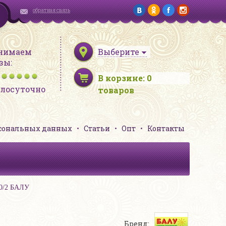
обратная связь
нимаем
Выберите
зы:
В корзине:
0
глосуточно
товаров
рсональных данных
Статьи
Опт
Контакты
10/2 БАЛУ
Бренд: