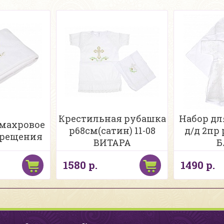
Крестильная рубашка
Набор дл
 махровое
р68см(сатин) 11-08
д/д 2пр
крещения
ВИТАРА
Б
1580 р.
1490 р.