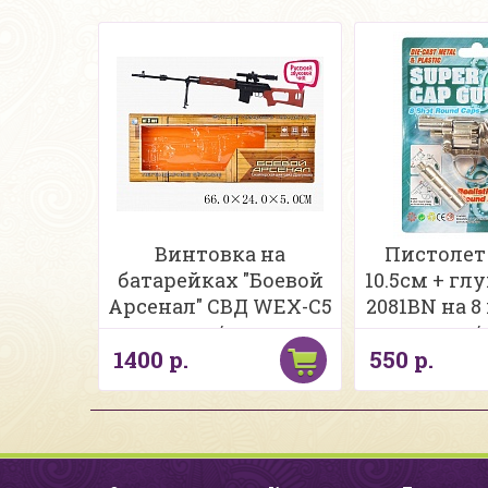
Винтовка на
Пистолет
батарейках "Боевой
10.5см + гл
Арсенал" СВД WEX-C5
2081BN на 8
в/к
н/
1400 р.
550 р.