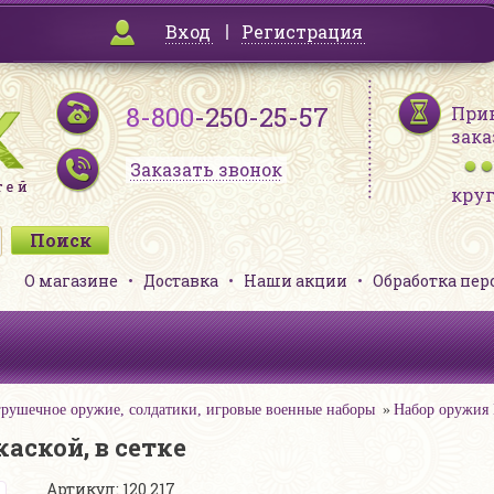
Вход
Регистрация
8-800
-250-25-57
При
зака
Заказать звонок
кру
О магазине
Доставка
Наши акции
Обработка пе
рушечное оружие, солдатики, игровые военные наборы
Набор оружия В
аской, в сетке
Артикул: 120 217