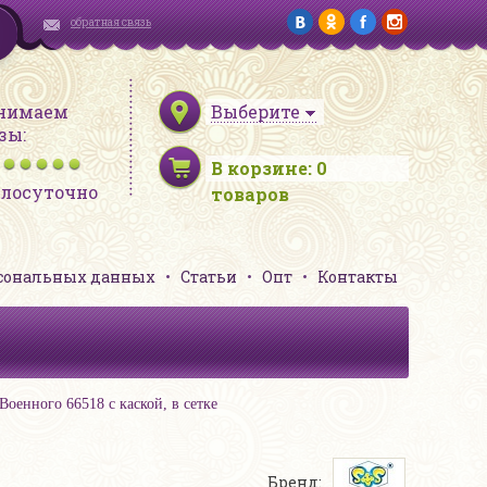
обратная связь
нимаем
Выберите
зы:
В корзине:
0
глосуточно
товаров
рсональных данных
Статьи
Опт
Контакты
оенного 66518 с каской, в сетке
Бренд: