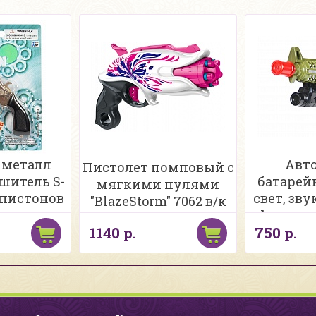
 металл
Авто
Пистолет помповый с
ушитель S-
батарей
мягкими пулями
 пистонов
свет, зву
"BlazeStorm" 7062 в/к
к
фонарик
1140 р.
750 р.
при