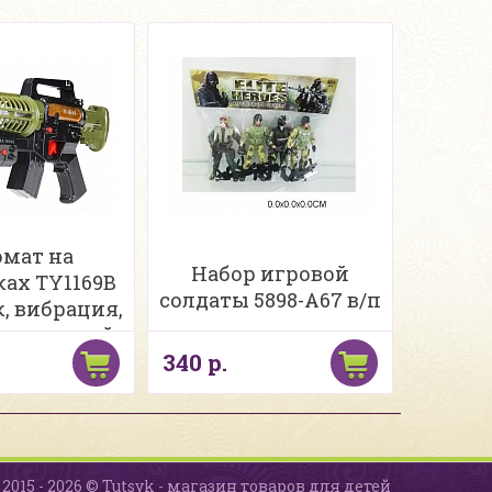
мат на
Набор игровой
ках TY1169B
солдаты 5898-A67 в/п
к, вибрация,
, лазерный
340 р.
цел в/п
2015 - 2026 © Tutsyk - магазин товаров для детей