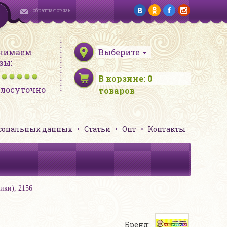
обратная связь
нимаем
Выберите
зы:
В корзине:
0
глосуточно
товаров
рсональных данных
Статьи
Опт
Контакты
ики), 2156
Бренд: