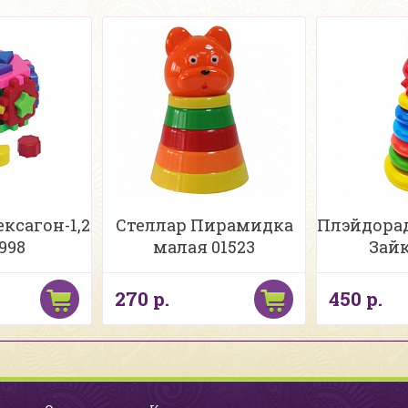
ксагон-1,2
Стеллар Пирамидка
Плэйдора
1998
малая 01523
Зайк
270 р.
450 р.