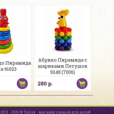
Абрико Пирамида с
до Пирамида
шариками Петушок
а 91023
9248 (7006)
280 р.
2015 - 2026 © Tutsyk - магазин товаров для детей