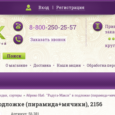
Вход
Регистрация
8-800
-250-25-57
При
зака
Заказать звонок
кру
О магазине
Доставка
Наши акции
Обработка пе
дки, сортеры
Абрико Наб. "Радуга-Макси" в подложке (пирамида+мяч
подложке (пирамида+мячики), 2156
Артикул: 56 381