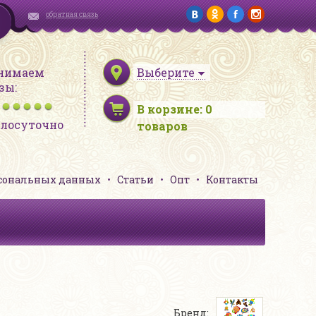
обратная связь
нимаем
Выберите
зы:
В корзине:
0
глосуточно
товаров
рсональных данных
Статьи
Опт
Контакты
Бренд: