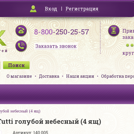
Вход
Регистрация
8-800
-250-25-57
При
зака
Заказать звонок
кру
О магазине
Доставка
Наши акции
Обработка пе
лубой небесный (4 ящ)
Tutti голубой небесный (4 ящ)
Артикул: 140 005