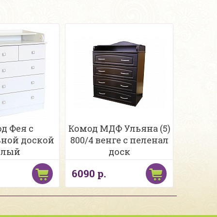
д Фея с
Комод МДФ Ульяна (5)
ной доской
800/4 венге с пеленал
елый
доск
6090 р.