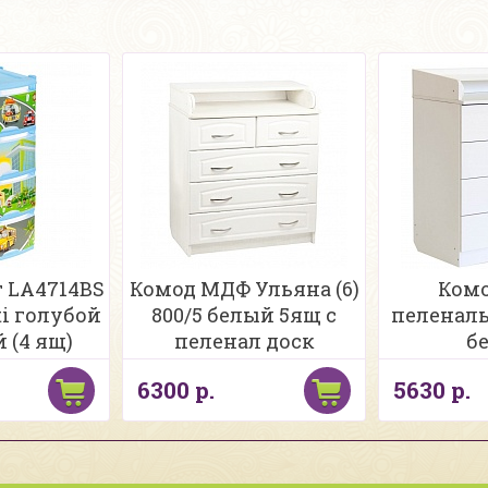
 LA4714BS
Комод МДФ Ульяна (6)
Комо
tti голубой
800/5 белый 5ящ с
пеленаль
 (4 ящ)
пеленал доск
б
6300 р.
5630 р.