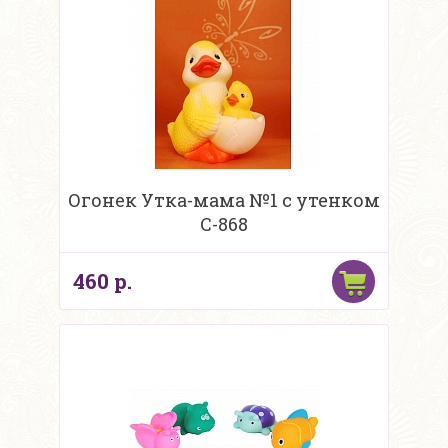
Огонек Утка-мама №1 с утенком
С-868
460 р.