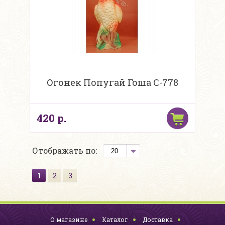
Огонек Попугай Гоша С-778
420 р.
Отображать по:
1
2
3
О магазине
Каталог
Доставка