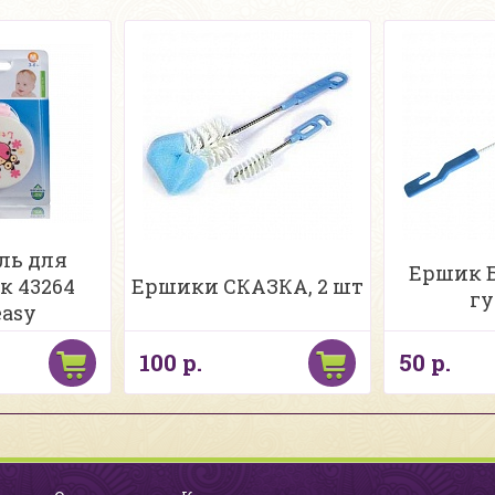
ль для
Ершик 
к 43264
Ершики СКАЗКА, 2 шт
гу
asy
100 р.
50 р.