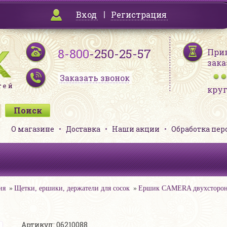
Вход
Регистрация
8-800
-250-25-57
При
зака
Заказать звонок
кру
О магазине
Доставка
Наши акции
Обработка пе
ия
Щетки, ершики, держатели для сосок
Ершик CAMERA двухсторо
й
Артикул: 06210088