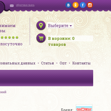
обратная связь
нимаем
Выберите
зы:
В корзине:
0
глосуточно
товаров
рсональных данных
Статьи
Опт
Контакты
нний
Бренд: