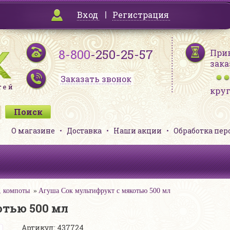
Вход
Регистрация
8-800
-250-25-57
При
зака
Заказать звонок
кру
О магазине
Доставка
Наши акции
Обработка пе
, компоты
Агуша Сок мультифрукт с мякотью 500 мл
тью 500 мл
Артикул: 437724