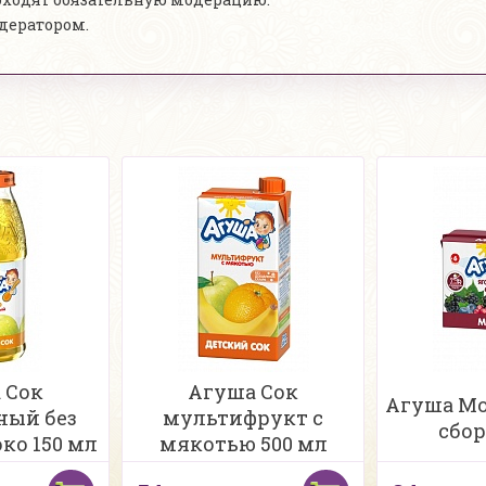
одератором.
 Сок
Агуша Сок
Агуша Мо
ный без
мультифрукт с
сбор
ко 150 мл
мякотью 500 мл