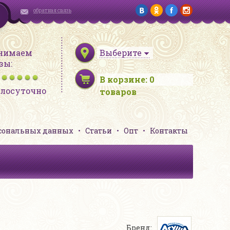
обратная связь
нимаем
Выберите
зы:
В корзине:
0
глосуточно
товаров
рсональных данных
Статьи
Опт
Контакты
Бренд: