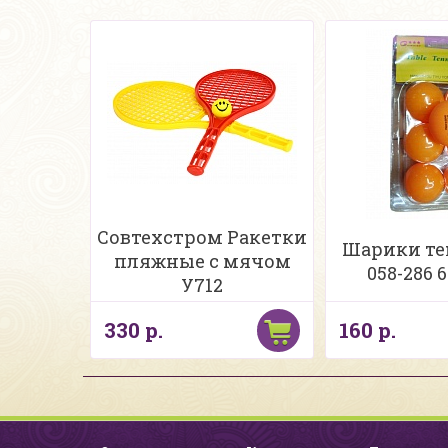
Совтехстром Ракетки
Шарики т
пляжные с мячом
058-286 
У712
330 р.
160 р.