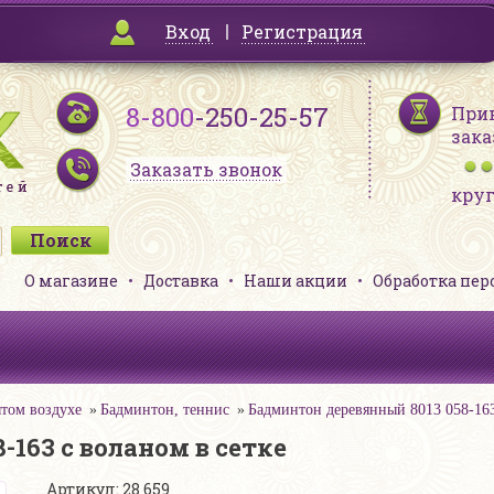
Вход
Регистрация
8-800
-250-25-57
При
зака
Заказать звонок
кру
О магазине
Доставка
Наши акции
Обработка пе
том воздухе
Бадминтон, теннис
Бадминтон деревянный 8013 058-163
163 с воланом в сетке
Артикул: 28 659