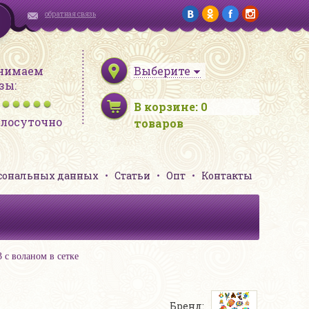
обратная связь
нимаем
Выберите
зы:
В корзине:
0
глосуточно
товаров
рсональных данных
Статьи
Опт
Контакты
 с воланом в сетке
Бренд: