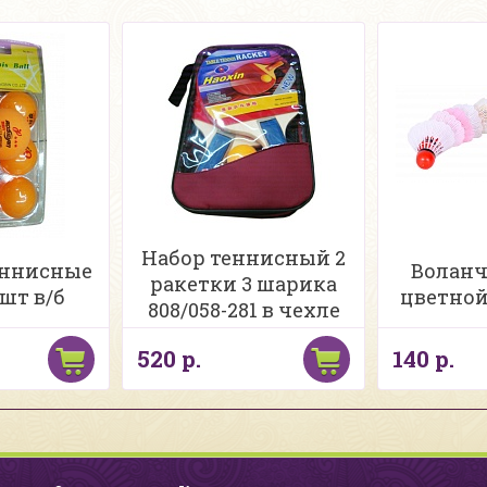
Набор теннисный 2
еннисные
Воланч
ракетки 3 шарика
6шт в/б
цветной 
808/058-281 в чехле
520 р.
140 р.