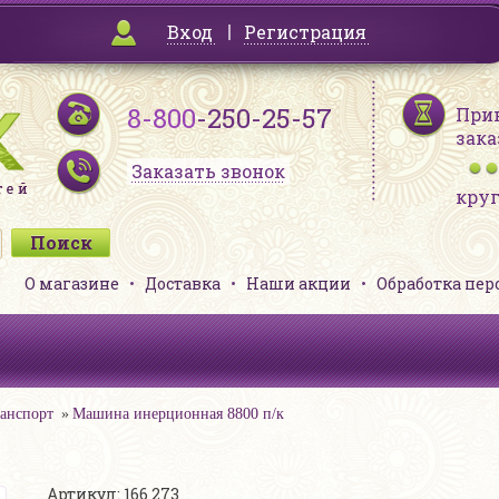
Вход
Регистрация
8-800
-250-25-57
При
зака
Заказать звонок
кру
О магазине
Доставка
Наши акции
Обработка пе
анспорт
Машина инерционная 8800 п/к
Артикул: 166 273