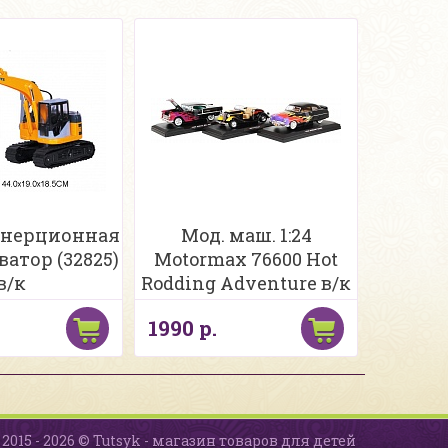
нерционная
Мод. маш. 1:24
ватор (32825)
Motormax 76600 Hot
в/к
Rodding Adventure в/к
1990 р.
2015 - 2026 © Tutsyk - магазин товаров для детей