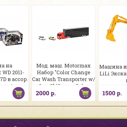
а на
Мод. маш. Motormax
Машина и
 WD 2011-
Набор "Color Change
LiLi Экска
7D в ассор.
Car Wash Transporter w/
к, в/к
2 pc 3" (Серия Сolor
2000 р.
1500 р.
Twisters) 78231