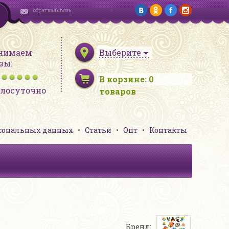
обратная связь
нимаем
Выберите
зы:
В корзине:
0
глосуточно
товаров
рсональных данных
Статьи
Опт
Контакты
Бренд: