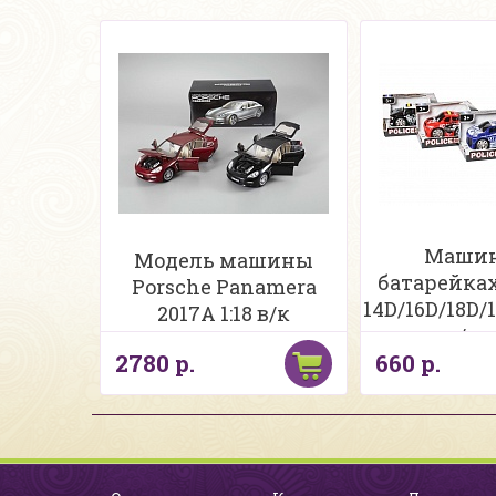
Машин
Модель машины
батарейках
Porsche Panamera
14D/16D/18D/1
2017A 1:18 в/к
свет/зву
2780 р.
660 р.