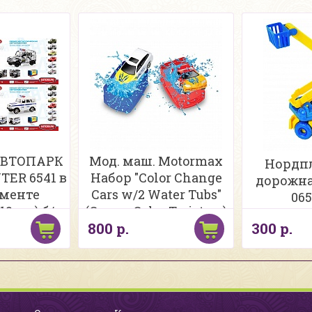
 АВТОПАРК
Мод. маш. Motormax
Нордпл
TER 6541 в
Набор "Color Change
дорожна
именте
Cars w/2 Water Tubs"
065
12шт.) б/к
(Серия Сolor Twisters)
800 р.
300 р.
78190 c 2-мя маш