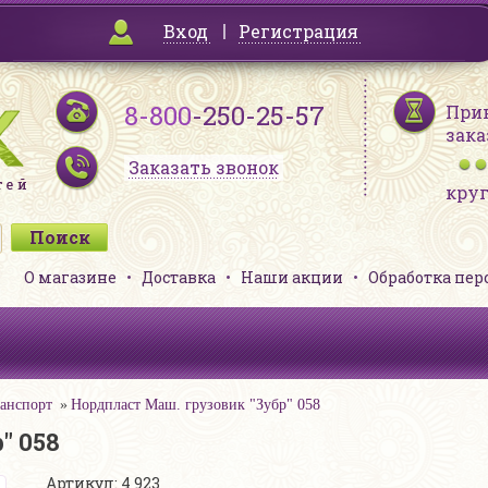
Вход
Регистрация
8-800
-250-25-57
При
зака
Заказать звонок
кру
О магазине
Доставка
Наши акции
Обработка пе
анспорт
Нордпласт Маш. грузовик "Зубр" 058
" 058
Артикул: 4 923