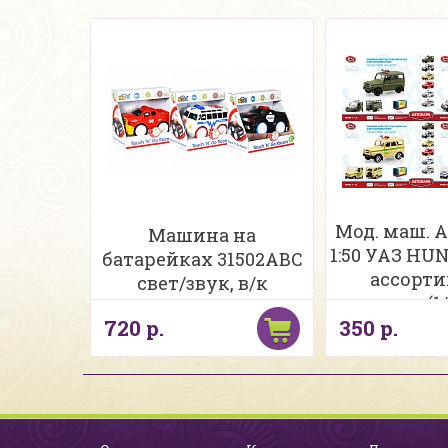
Мод. маш.
Машина на
1:50 УАЗ HUN
батарейках 31502ABC
ассорт
свет/звук, в/к
инерция (1/
720 р.
350 р.