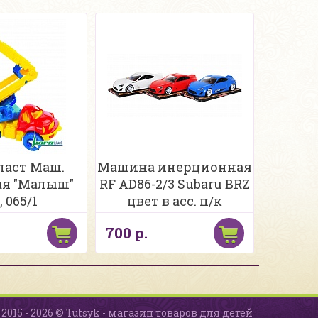
аст Маш.
Машина инерционная
я "Малыш"
RF AD86-2/3 Subaru BRZ
, 065/1
цвет в асс. п/к
700 р.
2015 - 2026 © Tutsyk - магазин товаров для детей