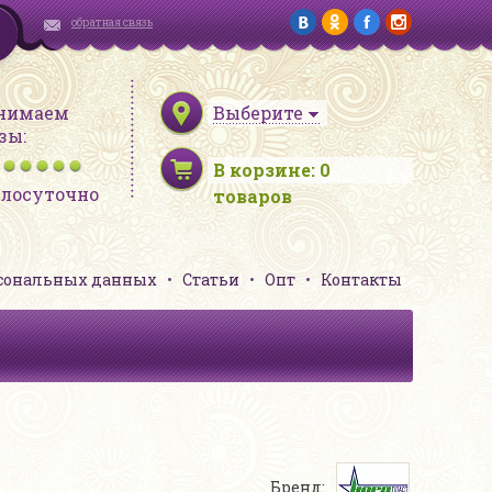
обратная связь
нимаем
Выберите
зы:
В корзине:
0
глосуточно
товаров
рсональных данных
Статьи
Опт
Контакты
Бренд: