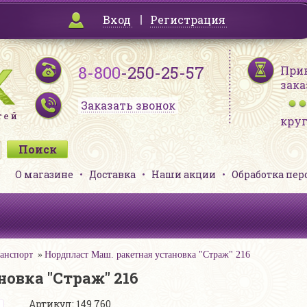
Вход
Регистрация
8-800
-250-25-57
При
зака
Заказать звонок
кру
О магазине
Доставка
Наши акции
Обработка пе
анспорт
Нордпласт Маш. ракетная установка "Страж" 216
овка "Страж" 216
Артикул: 149 760