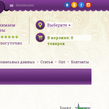
обратная связь
нимаем
Выберите
зы:
В корзине:
0
глосуточно
товаров
рсональных данных
Статьи
Опт
Контакты
Бренд: