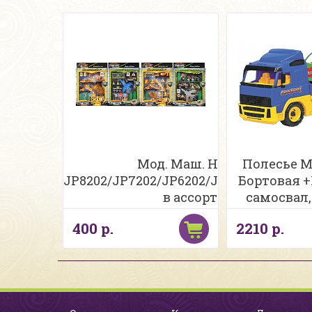
Мод. Маш. Набор спецслу
Полесье М
JP8202/JP7202/JP6202/JP5202/JP3202/
Бортовая 
в ассортименте н/бл
самосвал,
400 р.
2210 р.