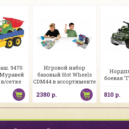
жб
аш. 9470
Игровой набор
Нордпл
JP2202/JP1202
+Муравей
базовый Hot Wheels
боевая "
 в/сетке
CDM44 в ассортименте
2380 р.
810 р.