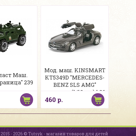
Мод. маш. KINSMART
аст Маш.
KT5349D "MERCEDES-
Граница" 239
BENZ SLS AMG"
инерция (1/12шт.) 1:36
460 р.
б/к
2015 - 2026 © Tutsyk - магазин товаров для детей