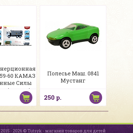
нерционная
Полесье Маш. 0841
059-60 КАМАЗ
Мустанг
нные Силы
вет/звук, в/к
250 р.
2015 - 2026 © Tutsyk - магазин товаров для детей