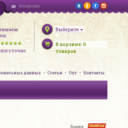
обратная связь
нимаем
Выберите
зы:
В корзине:
0
глосуточно
товаров
рсональных данных
Статьи
Опт
Контакты
Бренд: