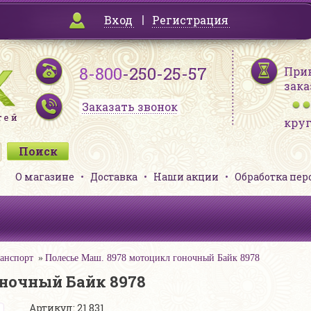
Вход
Регистрация
8-800
-250-25-57
При
зака
Заказать звонок
кру
О магазине
Доставка
Наши акции
Обработка пе
анспорт
Полесье Маш. 8978 мотоцикл гоночный Байк 8978
оночный Байк 8978
Артикул: 21 831