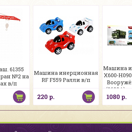
Машина и
ш. 61355
Машина инерционная
X600-H09
ран №2 на
RF F559 Ралли в/п
Вооружё
ах в/п
(9622A) с
220 р.
1080 р.