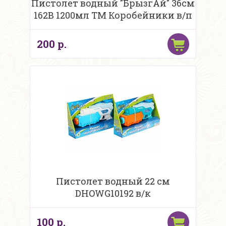
Пистолет водный "БрызгАй" 36см
162B 1200мл ТМ Коробейники в/п
200 р.
Пистолет водный 22 см
DHOWG10192 в/к
100 р.