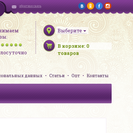
обратная связь
нимаем
Выберите
зы:
В корзине:
0
глосуточно
товаров
рсональных данных
Статьи
Опт
Контакты