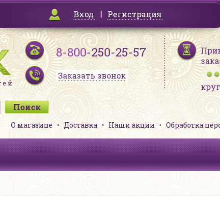
Вход
Регистрация
8-800
-250-25-57
При
зака
Заказать звонок
кру
О магазине
Доставка
Наши акции
Обработка пе