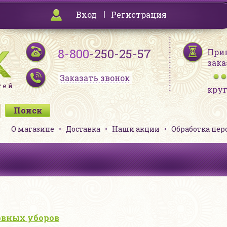
Вход
Регистрация
8-800
-250-25-57
При
зака
Заказать звонок
кру
О магазине
Доставка
Наши акции
Обработка пе
овных уборов