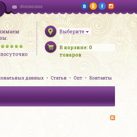
обратная связь
нимаем
Выберите
зы:
В корзине:
0
глосуточно
товаров
рсональных данных
Статьи
Опт
Контакты