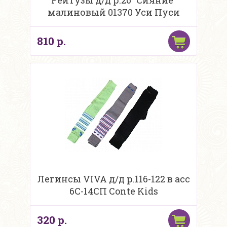
Рейтузы д/д р.26 "Сияние"
малиновый 01370 Уси Пуси
810 р.
Легинсы VIVA д/д р.116-122 в асс
6С-14СП Conte Kids
320 р.